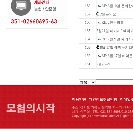
168
RE: 8월10일 문의
167
2인문의요
166
RE: 2인문의요
165
7월21일 패키지2 예약
164
RE: 7월21일 패키지
163
8월 17일 예약문의입
162
RE: 8월 17일 예
161
7월28-29
이용약관
개인정보취급방침
이메일
주소: 경기도 가평군 설악면 회곡리 741-9 
대표: 안준영 TEL: 031-584-3995/010-338
Copyright (c) cmwaterski.com All Rights 