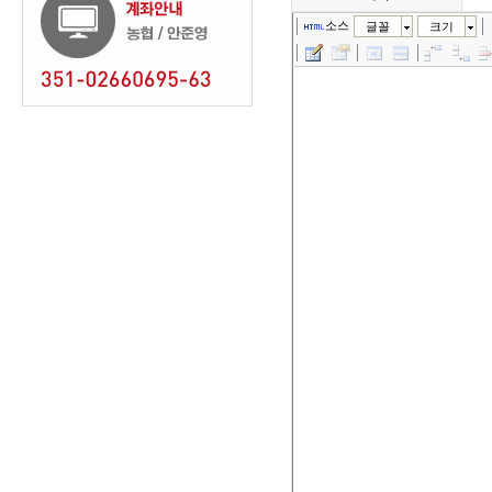
소스
글꼴
크기