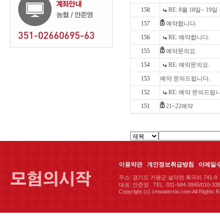
158
RE: 8월 18일~ 1
157
예약합니다.
156
RE: 예약합니다.
155
예약문의요.
154
RE: 예약문의요.
153
예약 문의드립니다.
152
RE: 예약 문의드립니다
151
21~22예약
이용약관
개인정보취급방침
이메일
주소: 경기도 가평군 설악면 회곡리 741-9 
대표: 안준영 TEL: 031-584-3995/010-338
Copyright (c) cmwaterski.com All Rights 